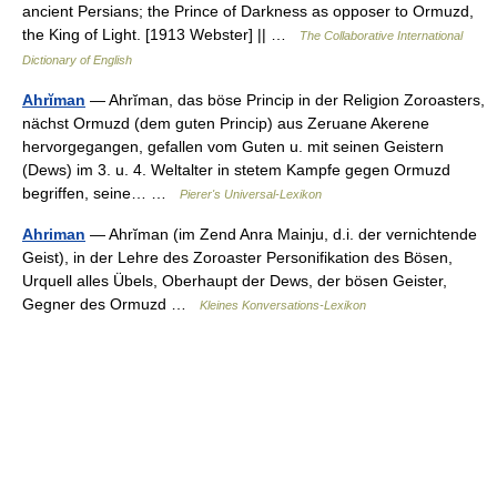
ancient Persians; the Prince of Darkness as opposer to Ormuzd,
the King of Light. [1913 Webster] || …
The Collaborative International
Dictionary of English
Ahrĭman
— Ahrĭman, das böse Princip in der Religion Zoroasters,
nächst Ormuzd (dem guten Princip) aus Zeruane Akerene
hervorgegangen, gefallen vom Guten u. mit seinen Geistern
(Dews) im 3. u. 4. Weltalter in stetem Kampfe gegen Ormuzd
begriffen, seine… …
Pierer's Universal-Lexikon
Ahriman
— Ahrĭman (im Zend Anra Mainju, d.i. der vernichtende
Geist), in der Lehre des Zoroaster Personifikation des Bösen,
Urquell alles Übels, Oberhaupt der Dews, der bösen Geister,
Gegner des Ormuzd …
Kleines Konversations-Lexikon