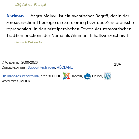
…
Wikipédia en Français
Ahriman
— Angra Mainyu ist ein avestischer Begriff, der in der
zoroastrischen Theologie die Zerstörung bzw. das Zerstörerische
repräsentiert. In den mittelpersischen Texten der zoroastrischen
Tradition erscheint der Name als Ahriman. Inhaltsverzeichnis 1…
…
Deutsch Wikipedia
© Academic, 2000-2026
18+
Contactez-nous:
Support technique
,
RÉCLAME
Dictionnaires exportation
, créé sur PHP,
Joomla,
Drupal,
WordPress, MODx.