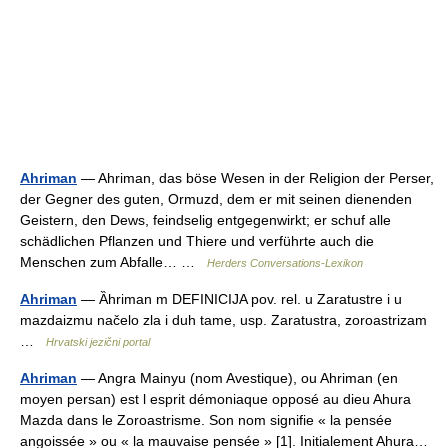
Ahriman
— Ahriman, das böse Wesen in der Religion der Perser,
der Gegner des guten, Ormuzd, dem er mit seinen dienenden
Geistern, den Dews, feindselig entgegenwirkt; er schuf alle
schädlichen Pflanzen und Thiere und verführte auch die
Menschen zum Abfalle… …
Herders Conversations-Lexikon
Ahriman
— Ȁhriman m DEFINICIJA pov. rel. u Zaratustre i u
mazdaizmu načelo zla i duh tame, usp. Zaratustra, zoroastrizam
…
Hrvatski jezični portal
Ahriman
— Angra Mainyu (nom Avestique), ou Ahriman (en
moyen persan) est l esprit démoniaque opposé au dieu Ahura
Mazda dans le Zoroastrisme. Son nom signifie « la pensée
angoissée » ou « la mauvaise pensée » [1]. Initialement Ahura…