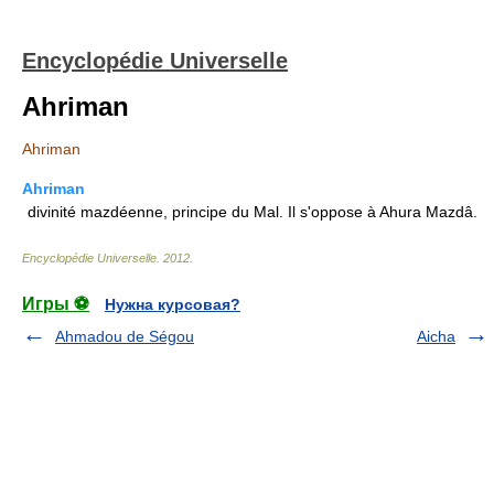
Encyclopédie Universelle
Ahriman
Ahriman
Ahriman
divinité mazdéenne, principe du Mal. Il s'oppose à Ahura Mazdâ.
Encyclopédie Universelle
.
2012
.
Игры ⚽
Нужна курсовая?
Ahmadou de Ségou
Aicha