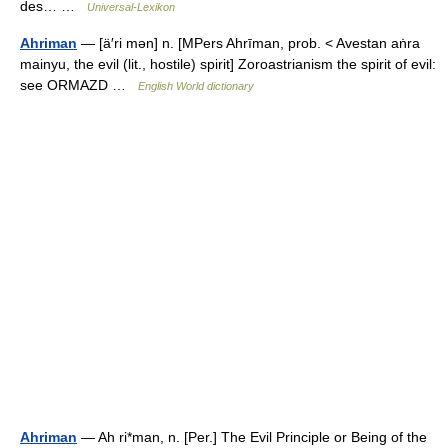
des… …
Universal-Lexikon
Ahriman
— [ä′ri mən] n. [MPers Ahrīman, prob. < Avestan aṅra
mainyu, the evil (lit., hostile) spirit] Zoroastrianism the spirit of evil:
see ORMAZD …
English World dictionary
Ahriman
— Ah ri*man, n. [Per.] The Evil Principle or Being of the