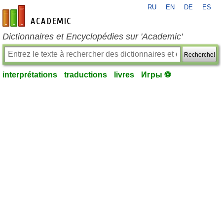
RU
EN
DE
ES
fr-academic.com
Dictionnaires et Encyclopédies sur 'Academic'
Recherche!
interprétations
traductions
livres
Игры ⚽